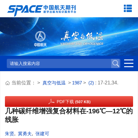
当前位置：
>
真空与低温
>
1987
>
(2)
: 17-21,34.
PDF下载
(507 KB)
几种碳纤维增强复合材料在-196℃—12℃的
线胀
朱贤
,
冀勇夫
,
张建可