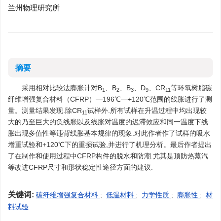
兰州物理研究所
摘要
采用相对比较法膨胀计对B
、B
、B
、D
、CR
等环氧树脂碳
1
2
3
9
11
纤维增强复合材料（CFRP）—196℃—+120℃范围的线胀进行了测
量。测量结果发现.除CR
试样外.所有试样在升温过程中均出现较
11
大的乃至巨大的负线胀以及线胀对温度的迟滞效应和同一温度下线
胀出现多值性等违背线胀基本规律的现象.对此作者作了试样的吸水
增重试验和+120℃下的重损试验,并进行了机理分析。最后作者提出
了在制作和使用过程中CFRP构件的脱水和防潮.尤其是顶防热蒸汽
等改进CFRP尺寸和形状稳定性途径方面的建议.
关键词:
碳纤维增强复合材料
;
低温材料
;
力学性质
;
膨胀性
;
材
料试验