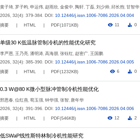
黄子琦
罗子昀
申运伟
赵雨欣
金俊中
陶轩
丁磊
刘少帅
邱长煦
甘智华
,
,
,
,
,
,
,
,
,
2026, 32(4): 379-384.
DOI:
10.12446/j.issn.1006-7086.2026.04.004
11
0
摘要
HTML
PDF(
1071KB
)
单级30 K低温脉管制冷机的性能优化研究
李严恩
王乃亮
潘明涛
高海朋
张钰红
赵密广
王国鹏
,
,
,
,
,
,
2026, 32(4): 385-390.
DOI:
10.12446/j.issn.1006-7086.2026.04.005
6
0
摘要
HTML
PDF(
1232KB
)
0.3 W@80 K微小型脉冲管制冷机性能优化
邢恩春
位红燕
荀玉强
钟华强
张智
唐年华
,
,
,
,
,
2026, 32(4): 391-396.
DOI:
10.12446/j.issn.1006-7086.2026.04.006
12
2
摘要
HTML
PDF(
546KB
)
低SWaP线性斯特林制冷机性能研究