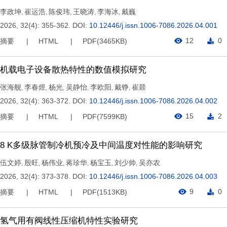
李政坤
崔运浩
陈俊玮
王晓涛
李海冰
戴巍
,
,
,
,
,
2026, 32(4): 355-362.
DOI:
10.12446/j.issn.1006-7086.2026.04.001
12
0
摘要
HTML
PDF(
3465KB
)
机载电子设备散热特性的数值模拟研究
张海舰
李春煜
杨光
吴静怡
李欧阳
戴铮
崔燚
,
,
,
,
,
,
2026, 32(4): 363-372.
DOI:
10.12446/j.issn.1006-7086.2026.04.002
15
2
摘要
HTML
PDF(
7599KB
)
8 K多级脉管制冷机预冷及中间温度对性能的影响研究
伍文婷
殷旺
杨伟业
蒋珍华
杨宝玉
刘少帅
吴亦农
,
,
,
,
,
,
2026, 32(4): 373-378.
DOI:
10.12446/j.issn.1006-7086.2026.04.003
9
0
摘要
HTML
PDF(
1513KB
)
氢气用有阀线性压缩机特性实验研究