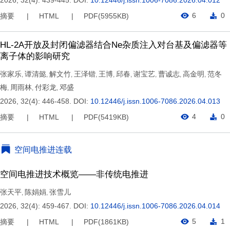
2026, 32(4): 439-445.
DOI:
10.12446/j.issn.1006-7086.2026.04.012
6
0
摘要
HTML
PDF(
5955KB
)
HL-2A开放及封闭偏滤器结合Ne杂质注入对台基及偏滤器等
离子体的影响研究
张家乐
谭清懿
解文竹
王泽锴
王博
邱春
谢宝艺
曹诚志
高金明
范冬
,
,
,
,
,
,
,
,
,
梅
周雨林
付彩龙
邓盛
,
,
,
2026, 32(4): 446-458.
DOI:
10.12446/j.issn.1006-7086.2026.04.013
4
0
摘要
HTML
PDF(
5419KB
)
空间电推进连载
空间电推进技术概览——非传统电推进
张天平
陈娟娟
张雪儿
,
,
2026, 32(4): 459-467.
DOI:
10.12446/j.issn.1006-7086.2026.04.014
5
1
摘要
HTML
PDF(
1861KB
)