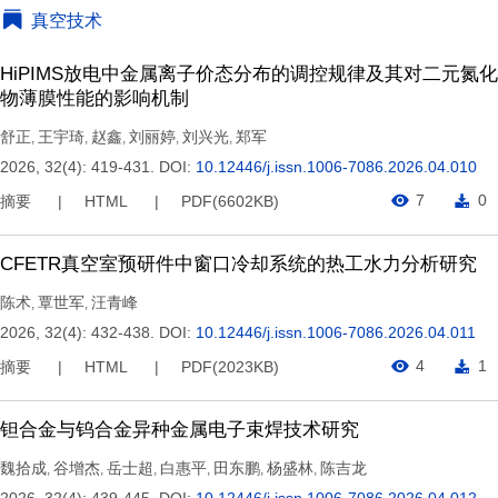
真空技术
HiPIMS放电中金属离子价态分布的调控规律及其对二元氮化
物薄膜性能的影响机制
舒正
王宇琦
赵鑫
刘丽婷
刘兴光
郑军
,
,
,
,
,
2026, 32(4): 419-431.
DOI:
10.12446/j.issn.1006-7086.2026.04.010
7
0
摘要
HTML
PDF(
6602KB
)
CFETR真空室预研件中窗口冷却系统的热工水力分析研究
陈术
覃世军
汪青峰
,
,
2026, 32(4): 432-438.
DOI:
10.12446/j.issn.1006-7086.2026.04.011
4
1
摘要
HTML
PDF(
2023KB
)
钽合金与钨合金异种金属电子束焊技术研究
魏拾成
谷增杰
岳士超
白惠平
田东鹏
杨盛林
陈吉龙
,
,
,
,
,
,