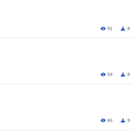
91
8
59
8
65
9