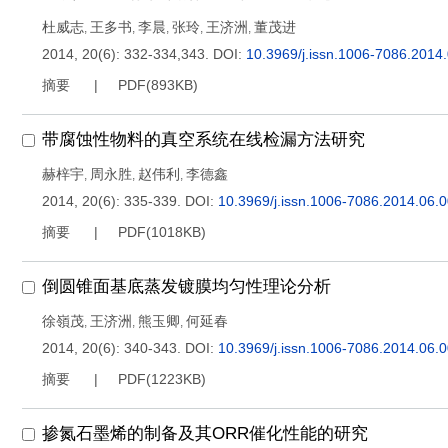
杜威志
王多书
李晨
张玲
王济洲
董茂进
,
,
,
,
,
2014, 20(6): 332-334,343.
DOI:
10.3969/j.issn.1006-7086.2014
摘要
PDF(
893KB
)
带腐蚀性物料的真空系统在线检漏方法研究
赫梓宇
周永胜
赵伟利
李德鑫
,
,
,
2014, 20(6): 335-339.
DOI:
10.3969/j.issn.1006-7086.2014.06.
摘要
PDF(
1018KB
)
倒圆锥面基底蒸发镀膜均匀性理论分析
徐嶺茂
王济洲
熊玉卿
何延春
,
,
,
2014, 20(6): 340-343.
DOI:
10.3969/j.issn.1006-7086.2014.06.
摘要
PDF(
1223KB
)
掺氮石墨烯的制备及其ORR催化性能的研究